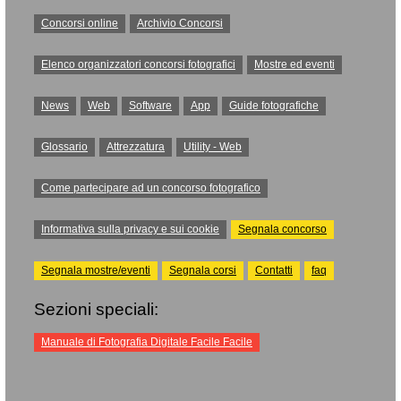
Concorsi online
Archivio Concorsi
Elenco organizzatori concorsi fotografici
Mostre ed eventi
News
Web
Software
App
Guide fotografiche
Glossario
Attrezzatura
Utility - Web
Come partecipare ad un concorso fotografico
Informativa sulla privacy e sui cookie
Segnala concorso
Segnala mostre/eventi
Segnala corsi
Contatti
faq
Sezioni speciali:
Manuale di Fotografia Digitale Facile Facile