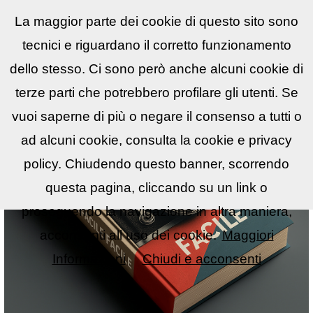
La maggior parte dei cookie di questo sito sono
Reflex
LIST
▼
tecnici e riguardano il corretto funzionamento
dello stesso. Ci sono però anche alcuni cookie di
terze parti che potrebbero profilare gli utenti. Se
vuoi saperne di più o negare il consenso a tutti o
ad alcuni cookie, consulta la cookie e privacy
policy. Chiudendo questo banner, scorrendo
questa pagina, cliccando su un link o
proseguendo la navigazione in altra maniera,
acconsenti all uso dei cookie.
Maggiori
Informazioni
Chiudi e acconsenti