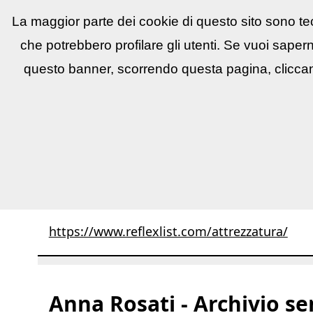
La maggior parte dei cookie di questo sito sono tec
Reflex
LIST
▼
News e utility
▼
Conco
che potrebbero profilare gli utenti. Se vuoi saper
questo banner, scorrendo questa pagina, cliccan
Attenzione
La sezione dedicata all''attrezzat
(confronta) non sono state ancora ripristinat
https://www.reflexlist.com/attrezzatura/
Anna Rosati - Archivio s