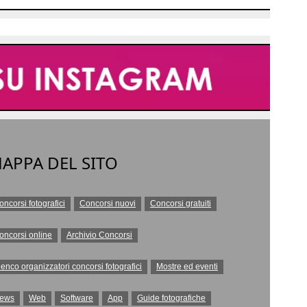
APPA DEL SITO
oncorsi fotografici
Concorsi nuovi
Concorsi gratuiti
oncorsi online
Archivio Concorsi
lenco organizzatori concorsi fotografici
Mostre ed eventi
ews
Web
Software
App
Guide fotografiche