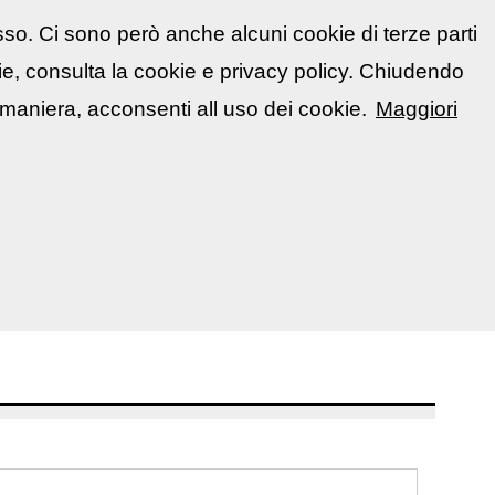
sso. Ci sono però anche alcuni cookie di terze parti
atti
🇮🇹 Italiano
kie, consulta la cookie e privacy policy. Chiudendo
📋 La mia area
Segnala evento
▼
maniera, acconsenti all uso dei cookie.
Maggiori
 e di ripristino. Alcune funzionalità
i scusiamo per il disagio