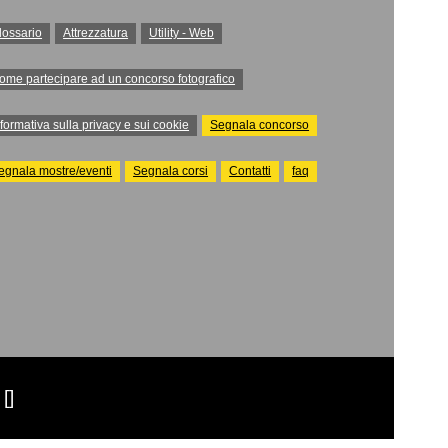
lossario
Attrezzatura
Utility - Web
ome partecipare ad un concorso fotografico
nformativa sulla privacy e sui cookie
Segnala concorso
egnala mostre/eventi
Segnala corsi
Contatti
faq
[]