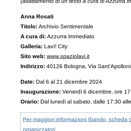
(adattamento di un testo a cura di Azzurra 
Anna Rosati
Titolo:
Archivio Sentimentale
A cura di:
Azzurra Immediato
Galleria:
Lavì! City
Sito web:
www.spaziolavi.it
Indirizzo:
40126 Bologna, Via Sant’Apolloni
Date:
Dal 6 al 21 dicembre 2024
Inaugurazione:
Venerdì 6 dicembre, ore 17
Orario:
Dal lunedì al sabato, dalle 17:30 all
Per maggiori informazioni (bando, scheda di p
organizzatori