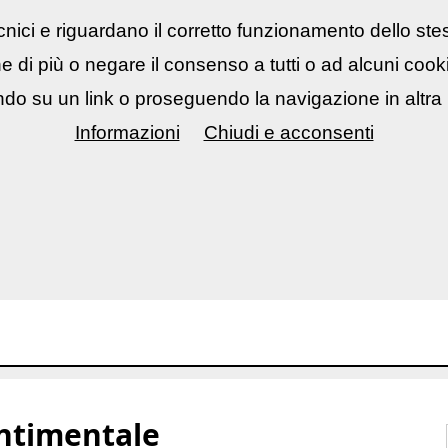
nici e riguardano il corretto funzionamento dello ste
rsi fotografici
▼
Mostre Eventi
▼
Cont
ne di più o negare il consenso a tutti o ad alcuni coo
do su un link o proseguendo la navigazione in altra 
Informazioni
Chiudi e acconsenti
ura (schede e quotazioni) è attualmente in fase di test
e e il grosso del database è ancora irraggiungibile. C
entimentale