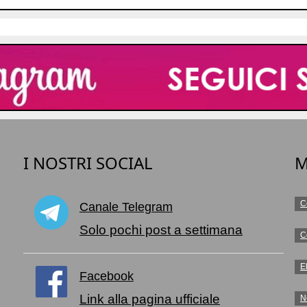
I NOSTRI SOCIAL
M
C
Canale Telegram
o
Solo pochi post a settimana
C
E
Facebook
Link alla pagina ufficiale
N