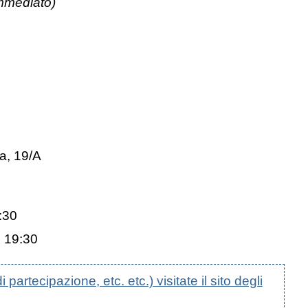
Immediato)
a, 19/A
:30
e 19:30
artecipazione, etc. etc.) visitate il sito degli