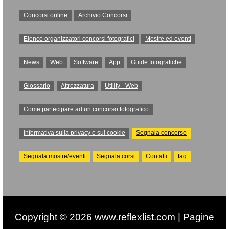
Concorsi online
Archivio Concorsi
Elenco organizzatori concorsi fotografici
Mostre ed eventi
News
Web
Software
App
Guide fotografiche
Glossario
Attrezzatura
Utility - Web
Come partecipare ad un concorso fotografico
Informativa sulla privacy e sui cookie
Segnala concorso
Segnala mostre/eventi
Segnala corsi
Contatti
faq
Copyright © 2026 www.reflexlist.com | Pagine