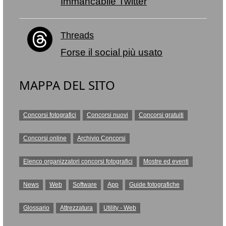
Immancabile Twitter
Threads
Forse il social più usato
MAPPA DEL SITO
Concorsi fotografici
Concorsi nuovi
Concorsi gratuiti
Concorsi online
Archivio Concorsi
Elenco organizzatori concorsi fotografici
Mostre ed eventi
News
Web
Software
App
Guide fotografiche
Glossario
Attrezzatura
Utility - Web