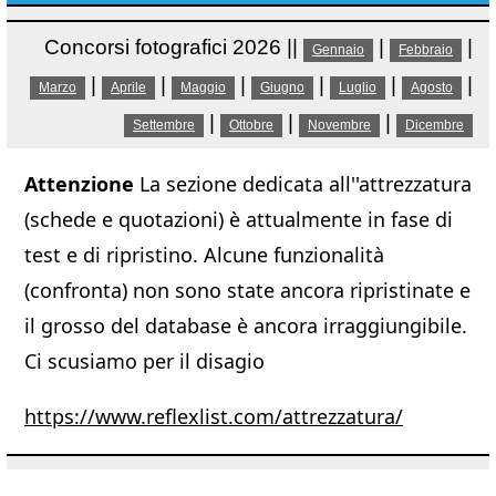
Concorsi fotografici 2026 ||
|
|
Gennaio
Febbraio
|
|
|
|
|
|
Marzo
Aprile
Maggio
Giugno
Luglio
Agosto
|
|
|
Settembre
Ottobre
Novembre
Dicembre
Attenzione
La sezione dedicata all''attrezzatura
(schede e quotazioni) è attualmente in fase di
test e di ripristino. Alcune funzionalità
(confronta) non sono state ancora ripristinate e
il grosso del database è ancora irraggiungibile.
Ci scusiamo per il disagio
https://www.reflexlist.com/attrezzatura/