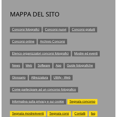
MAPPA DEL SITO
Concorsi fotografici
Concorsi nuovi
Concorsi gratuiti
Concorsi online
Archivio Concorsi
Elenco organizzatori concorsi fotografici
Mostre ed eventi
News
Web
Software
App
Guide fotografiche
Glossario
Attrezzatura
Utility - Web
Come partecipare ad un concorso fotografico
Informativa sulla privacy e sui cookie
Segnala concorso
Segnala mostre/eventi
Segnala corsi
Contatti
faq