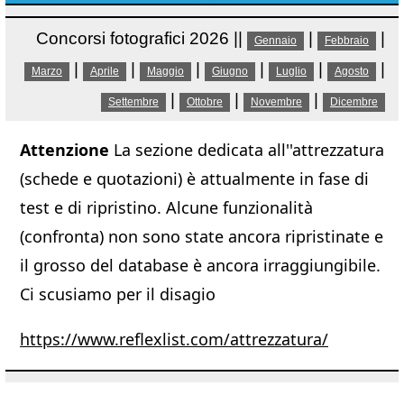
Concorsi fotografici 2026 ||
|
|
Gennaio
Febbraio
|
|
|
|
|
|
Marzo
Aprile
Maggio
Giugno
Luglio
Agosto
|
|
|
Settembre
Ottobre
Novembre
Dicembre
Attenzione
La sezione dedicata all''attrezzatura
(schede e quotazioni) è attualmente in fase di
test e di ripristino. Alcune funzionalità
(confronta) non sono state ancora ripristinate e
il grosso del database è ancora irraggiungibile.
Ci scusiamo per il disagio
https://www.reflexlist.com/attrezzatura/