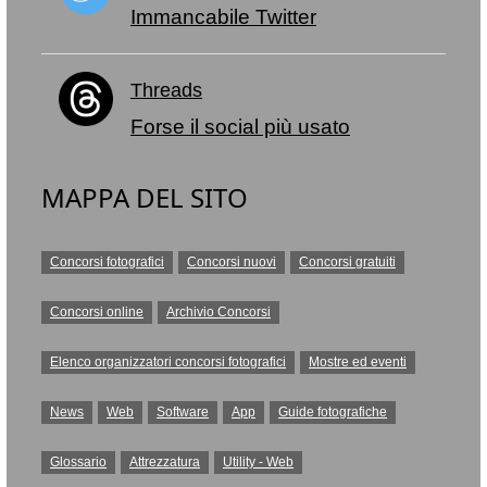
Immancabile Twitter
Threads
Forse il social più usato
MAPPA DEL SITO
Concorsi fotografici
Concorsi nuovi
Concorsi gratuiti
Concorsi online
Archivio Concorsi
Elenco organizzatori concorsi fotografici
Mostre ed eventi
News
Web
Software
App
Guide fotografiche
Glossario
Attrezzatura
Utility - Web