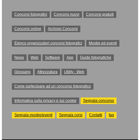
Concorsi fotografici
Concorsi nuovi
Concorsi gratuiti
Concorsi online
Archivio Concorsi
Elenco organizzatori concorsi fotografici
Mostre ed eventi
News
Web
Software
App
Guide fotografiche
Glossario
Attrezzatura
Utility - Web
Come partecipare ad un concorso fotografico
Informativa sulla privacy e sui cookie
Segnala concorso
Segnala mostre/eventi
Segnala corsi
Contatti
faq