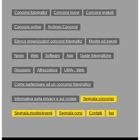
Concorsi fotografici
Concorsi nuovi
Concorsi gratuiti
Concorsi online
Archivio Concorsi
Elenco organizzatori concorsi fotografici
Mostre ed eventi
News
Web
Software
App
Guide fotografiche
Glossario
Attrezzatura
Utility - Web
Come partecipare ad un concorso fotografico
Informativa sulla privacy e sui cookie
Segnala concorso
Segnala mostre/eventi
Segnala corsi
Contatti
faq