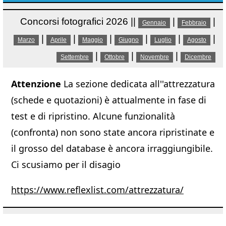
Concorsi fotografici 2026 ||
|
|
Gennaio
Febbraio
|
|
|
|
|
|
Marzo
Aprile
Maggio
Giugno
Luglio
Agosto
|
|
|
Settembre
Ottobre
Novembre
Dicembre
Attenzione
La sezione dedicata all''attrezzatura
(schede e quotazioni) è attualmente in fase di
test e di ripristino. Alcune funzionalità
(confronta) non sono state ancora ripristinate e
il grosso del database è ancora irraggiungibile.
Ci scusiamo per il disagio
https://www.reflexlist.com/attrezzatura/