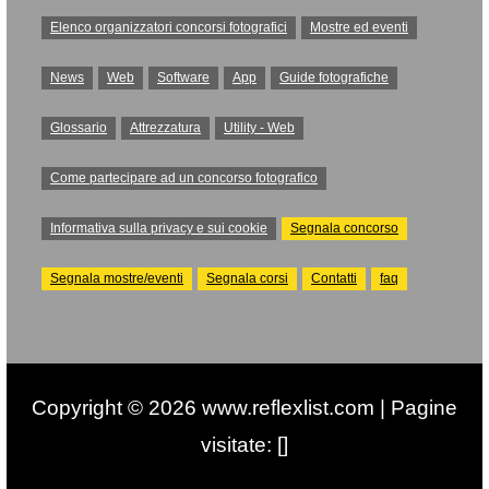
Elenco organizzatori concorsi fotografici
Mostre ed eventi
News
Web
Software
App
Guide fotografiche
Glossario
Attrezzatura
Utility - Web
Come partecipare ad un concorso fotografico
Informativa sulla privacy e sui cookie
Segnala concorso
Segnala mostre/eventi
Segnala corsi
Contatti
faq
Copyright © 2026 www.reflexlist.com | Pagine
visitate: []