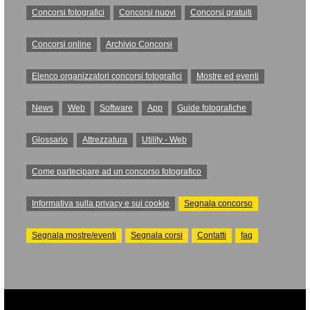
Concorsi fotografici
Concorsi nuovi
Concorsi gratuiti
Concorsi online
Archivio Concorsi
Elenco organizzatori concorsi fotografici
Mostre ed eventi
News
Web
Software
App
Guide fotografiche
Glossario
Attrezzatura
Utility - Web
Come partecipare ad un concorso fotografico
Informativa sulla privacy e sui cookie
Segnala concorso
Segnala mostre/eventi
Segnala corsi
Contatti
faq