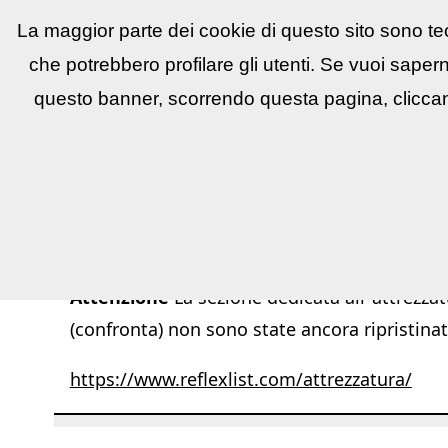
La maggior parte dei cookie di questo sito sono tec
Reflex
LIST
▼
News e utility
▼
Conco
che potrebbero profilare gli utenti. Se vuoi saper
questo banner, scorrendo questa pagina, cliccan
Attenzione
La sezione dedicata all''attrezzat
(confronta) non sono state ancora ripristinat
https://www.reflexlist.com/attrezzatura/