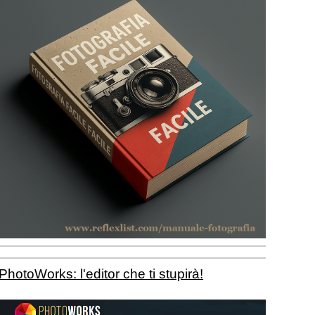
PhotoWorks: l'editor che ti stupirà!