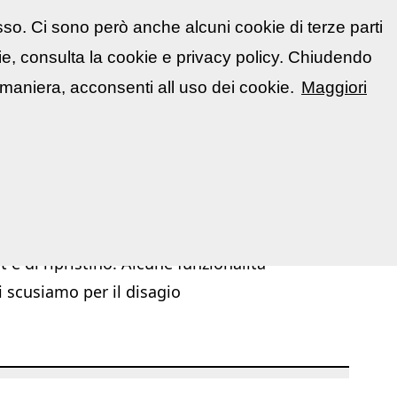
sso. Ci sono però anche alcuni cookie di terze parti
atti
🇮🇹 Italiano
kie, consulta la cookie e privacy policy. Chiudendo
📋 La mia area
Segnala evento
▼
maniera, acconsenti all uso dei cookie.
Maggiori
|
|
chivio Mostre ed Eventi
Mostre ed Eventi
Corsi / Workshop
 e di ripristino. Alcune funzionalità
i scusiamo per il disagio