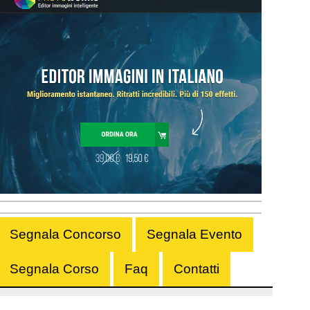
Segnala Concorso
Segnala Evento
Segnala Corso
Faq
Contatti