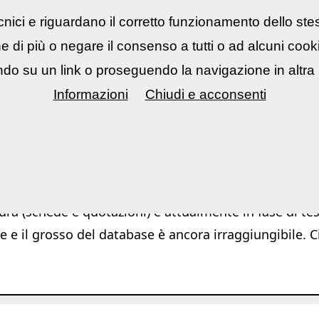
nici e riguardano il corretto funzionamento dello ste
rsi fotografici
▼
Mostre Eventi
▼
Cont
ne di più o negare il consenso a tutti o ad alcuni coo
do su un link o proseguendo la navigazione in altra 
Informazioni
Chiudi e acconsenti
Ar
ura (schede e quotazioni) è attualmente in fase di test
e e il grosso del database è ancora irraggiungibile. C