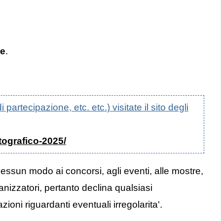
re
.
artecipazione, etc. etc.) visitate il sito degli
tografico-2025/
nessun modo ai concorsi, agli eventi, alle mostre,
anizzatori, pertanto declina qualsiasi
oni riguardanti eventuali irregolarita'.