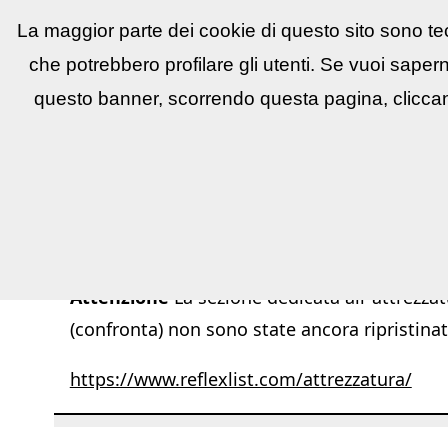
La maggior parte dei cookie di questo sito sono tec
Reflex
LIST
▼
News e utility
▼
Conco
che potrebbero profilare gli utenti. Se vuoi saper
questo banner, scorrendo questa pagina, cliccan
Attenzione
La sezione dedicata all''attrezzat
(confronta) non sono state ancora ripristinat
https://www.reflexlist.com/attrezzatura/