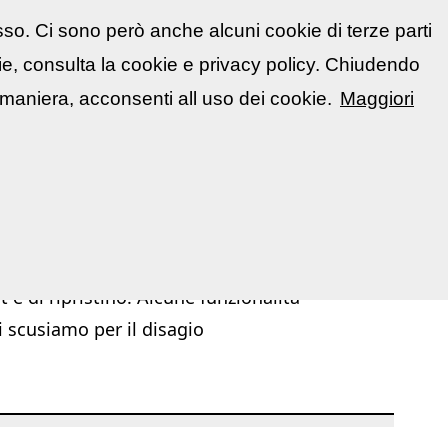
sso. Ci sono però anche alcuni cookie di terze parti
atti
🇮🇹 Italiano
kie, consulta la cookie e privacy policy. Chiudendo
📋 La mia area
Segnala evento
▼
maniera, acconsenti all uso dei cookie.
Maggiori
|
|
chivio Mostre ed Eventi
Mostre ed Eventi
Corsi / Workshop
 e di ripristino. Alcune funzionalità
i scusiamo per il disagio