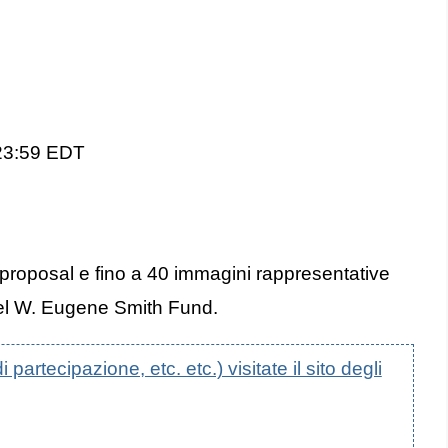
 23:59 EDT
ct proposal e fino a 40 immagini rappresentative
 del W. Eugene Smith Fund.
artecipazione, etc. etc.) visitate il sito degli