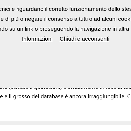
nici e riguardano il corretto funzionamento dello ste
rsi fotografici
▼
Mostre Eventi
▼
Cont
ne di più o negare il consenso a tutti o ad alcuni coo
do su un link o proseguendo la navigazione in altra 
Informazioni
Chiudi e acconsenti
Ar
ura (schede e quotazioni) è attualmente in fase di test
e e il grosso del database è ancora irraggiungibile. C