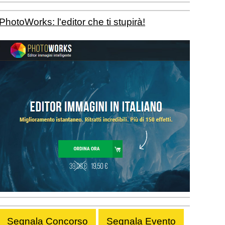
PhotoWorks: l'editor che ti stupirà!
Segnala Concorso
Segnala Evento