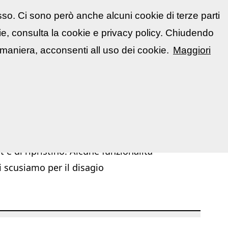
sso. Ci sono però anche alcuni cookie di terze parti
atti
🇮🇹 Italiano
kie, consulta la cookie e privacy policy. Chiudendo
📋 La mia area
Segnala evento
▼
maniera, acconsenti all uso dei cookie.
Maggiori
|
|
chivio Mostre ed Eventi
Mostre ed Eventi
Corsi / Workshop
 e di ripristino. Alcune funzionalità
i scusiamo per il disagio