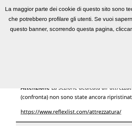
La maggior parte dei cookie di questo sito sono tec
Reflex
LIST
▼
News e utility
▼
Conco
che potrebbero profilare gli utenti. Se vuoi saper
questo banner, scorrendo questa pagina, cliccan
Attenzione
La sezione dedicata all''attrezzat
(confronta) non sono state ancora ripristinat
https://www.reflexlist.com/attrezzatura/