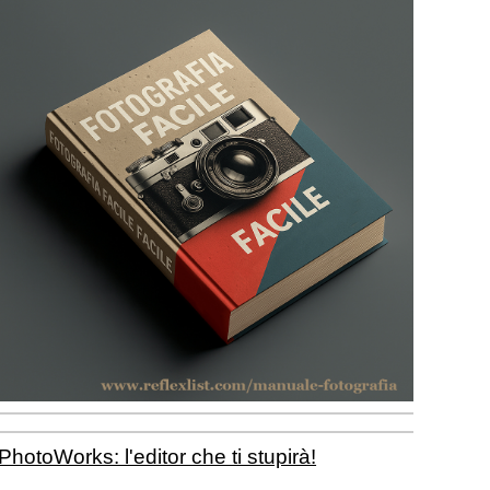
PhotoWorks: l'editor che ti stupirà!