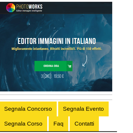
Segnala Concorso
Segnala Evento
Segnala Corso
Faq
Contatti