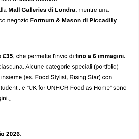
alla
Mall Galleries di Londra
, mentre una
ico negozio
Fortnum & Mason di Piccadilly
.
 è
£35
, che permette l’invio di
fino a 6 immagini
.
iascuna. Alcune categorie speciali (portfolio)
nsieme (es. Food Stylist, Rising Star) con
, studenti, e “UK for UNHCR Food as Home” sono
ini.
io 2026
.