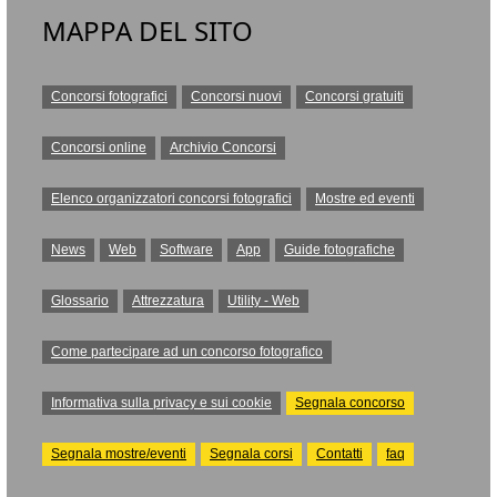
MAPPA DEL SITO
Concorsi fotografici
Concorsi nuovi
Concorsi gratuiti
Concorsi online
Archivio Concorsi
Elenco organizzatori concorsi fotografici
Mostre ed eventi
News
Web
Software
App
Guide fotografiche
Glossario
Attrezzatura
Utility - Web
Come partecipare ad un concorso fotografico
Informativa sulla privacy e sui cookie
Segnala concorso
Segnala mostre/eventi
Segnala corsi
Contatti
faq