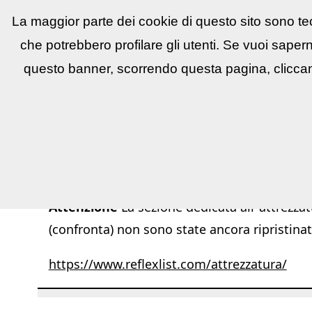
La maggior parte dei cookie di questo sito sono tec
Reflex
LIST
▼
News e utility
▼
Conco
che potrebbero profilare gli utenti. Se vuoi saper
questo banner, scorrendo questa pagina, cliccan
Attenzione
La sezione dedicata all''attrezzat
(confronta) non sono state ancora ripristinat
https://www.reflexlist.com/attrezzatura/