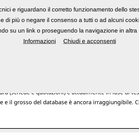
nici e riguardano il corretto funzionamento dello ste
rsi fotografici
▼
Mostre Eventi
▼
Cont
ne di più o negare il consenso a tutti o ad alcuni coo
do su un link o proseguendo la navigazione in altra 
Informazioni
Chiudi e acconsenti
Ar
ura (schede e quotazioni) è attualmente in fase di test
e e il grosso del database è ancora irraggiungibile. C