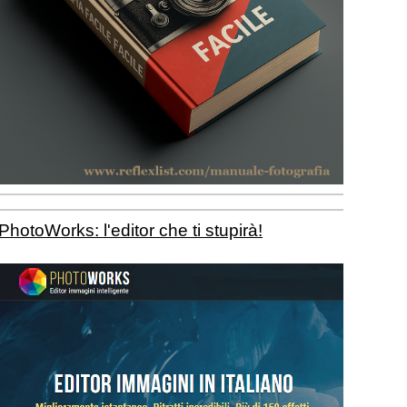
PhotoWorks: l'editor che ti stupirà!