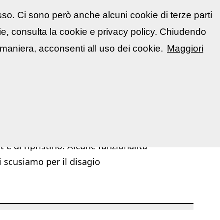
sso. Ci sono però anche alcuni cookie di terze parti
atti
🇮🇹 Italiano
kie, consulta la cookie e privacy policy. Chiudendo
📋 La mia area
Segnala evento
▼
maniera, acconsenti all uso dei cookie.
Maggiori
|
|
chivio Mostre ed Eventi
Mostre ed Eventi
Corsi / Workshop
 e di ripristino. Alcune funzionalità
i scusiamo per il disagio