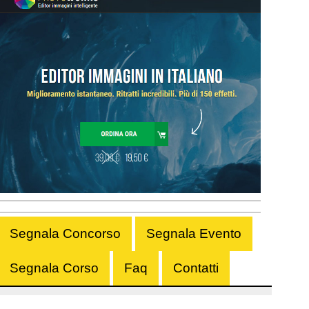
Segnala Concorso
Segnala Evento
Segnala Corso
Faq
Contatti