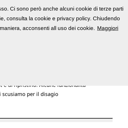
sso. Ci sono però anche alcuni cookie di terze parti
atti
🇮🇹 Italiano
kie, consulta la cookie e privacy policy. Chiudendo
📋 La mia area
Segnala evento
▼
maniera, acconsenti all uso dei cookie.
Maggiori
|
|
chivio Mostre ed Eventi
Mostre ed Eventi
Corsi / Workshop
 e di ripristino. Alcune funzionalità
i scusiamo per il disagio