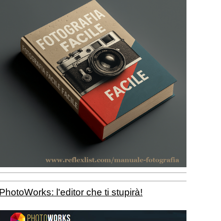
PhotoWorks: l'editor che ti stupirà!