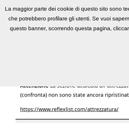
La maggior parte dei cookie di questo sito sono tec
Reflex
LIST
▼
News e utility
▼
Conco
che potrebbero profilare gli utenti. Se vuoi saper
questo banner, scorrendo questa pagina, cliccan
Attenzione
La sezione dedicata all''attrezzat
(confronta) non sono state ancora ripristinat
https://www.reflexlist.com/attrezzatura/