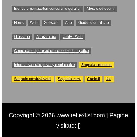
Elenco organizzatori concorsi fotografici
Mostre ed eventi
News
Web
Software
App
Guide fotografiche
Glossario
Attrezzatura
Utility - Web
Come partecipare ad un concorso fotografico
Informativa sulla privacy e sui cookie
Segnala concorso
Segnala mostre/eventi
Segnala corsi
Contatti
faq
Copyright © 2026 www.reflexlist.com | Pagine
visitate: []