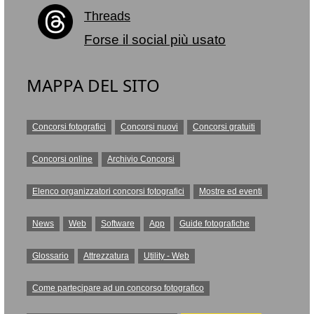
Threads
Forse il social più usato
MAPPA DEL SITO
Concorsi fotografici
Concorsi nuovi
Concorsi gratuiti
Concorsi online
Archivio Concorsi
Elenco organizzatori concorsi fotografici
Mostre ed eventi
News
Web
Software
App
Guide fotografiche
Glossario
Attrezzatura
Utility - Web
Come partecipare ad un concorso fotografico