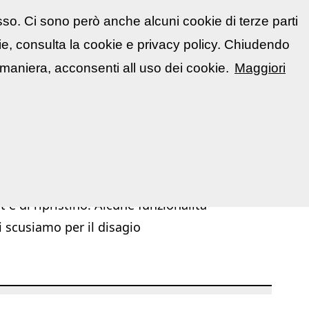
sso. Ci sono però anche alcuni cookie di terze parti
atti
🇮🇹 Italiano
kie, consulta la cookie e privacy policy. Chiudendo
📋 La mia area
Segnala evento
▼
maniera, acconsenti all uso dei cookie.
Maggiori
|
|
chivio Mostre ed Eventi
Mostre ed Eventi
Corsi / Workshop
 e di ripristino. Alcune funzionalità
i scusiamo per il disagio