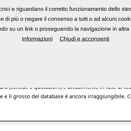
nici e riguardano il corretto funzionamento dello ste
rsi fotografici
▼
Mostre Eventi
▼
Cont
ne di più o negare il consenso a tutti o ad alcuni coo
do su un link o proseguendo la navigazione in altra 
Informazioni
Chiudi e acconsenti
Ar
ura (schede e quotazioni) è attualmente in fase di test
e e il grosso del database è ancora irraggiungibile. C