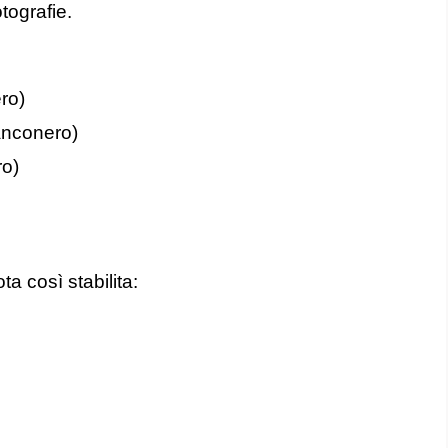
tografie.
ro)
anconero)
ro)
a così stabilita: