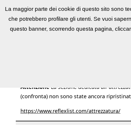
La maggior parte dei cookie di questo sito sono tec
Reflex
LIST
▼
News e utility
▼
Conco
che potrebbero profilare gli utenti. Se vuoi saper
questo banner, scorrendo questa pagina, cliccan
Attenzione
La sezione dedicata all''attrezzat
(confronta) non sono state ancora ripristinat
https://www.reflexlist.com/attrezzatura/