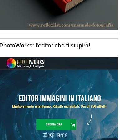
PhotoWorks: l'editor che ti stupirà!