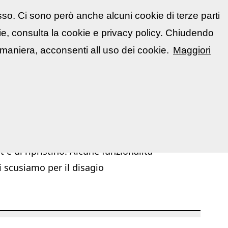
sso. Ci sono però anche alcuni cookie di terze parti
atti
🇮🇹 Italiano
kie, consulta la cookie e privacy policy. Chiudendo
📋 La mia area
Segnala evento
▼
maniera, acconsenti all uso dei cookie.
Maggiori
|
|
chivio Mostre ed Eventi
Mostre ed Eventi
Corsi / Workshop
 e di ripristino. Alcune funzionalità
i scusiamo per il disagio