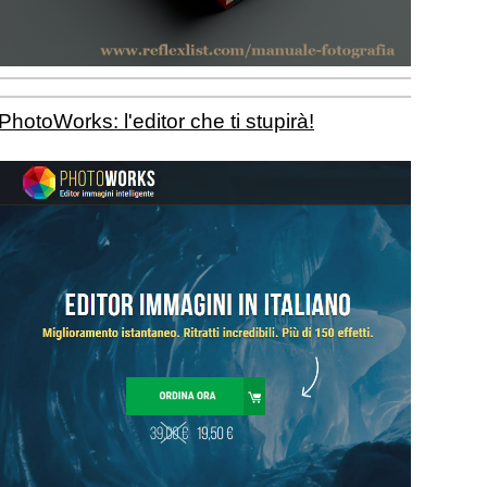
PhotoWorks: l'editor che ti stupirà!