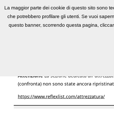
La maggior parte dei cookie di questo sito sono tec
Reflex
LIST
▼
News e utility
▼
Conco
che potrebbero profilare gli utenti. Se vuoi saper
questo banner, scorrendo questa pagina, cliccan
Attenzione
La sezione dedicata all''attrezzat
(confronta) non sono state ancora ripristinat
https://www.reflexlist.com/attrezzatura/