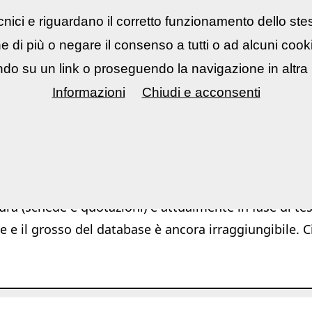
nici e riguardano il corretto funzionamento dello ste
rsi fotografici
▼
Mostre Eventi
▼
Cont
ne di più o negare il consenso a tutti o ad alcuni coo
do su un link o proseguendo la navigazione in altra 
Informazioni
Chiudi e acconsenti
Ar
ura (schede e quotazioni) è attualmente in fase di test
e e il grosso del database è ancora irraggiungibile. C