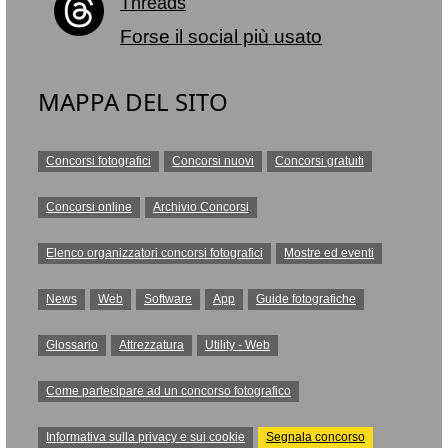
Threads
Forse il social più usato
MAPPA DEL SITO
Concorsi fotografici
Concorsi nuovi
Concorsi gratuiti
Concorsi online
Archivio Concorsi
Elenco organizzatori concorsi fotografici
Mostre ed eventi
News
Web
Software
App
Guide fotografiche
Glossario
Attrezzatura
Utility - Web
Come partecipare ad un concorso fotografico
Informativa sulla privacy e sui cookie
Segnala concorso