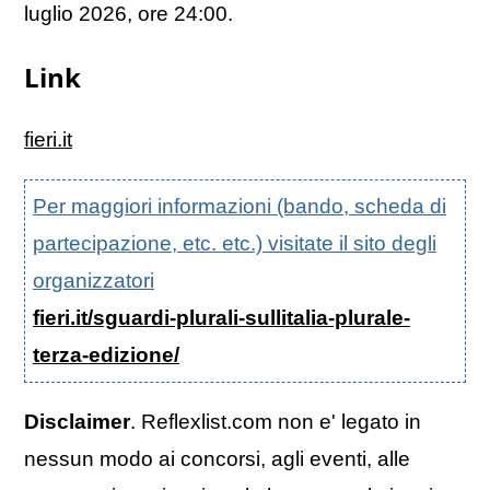
luglio 2026, ore 24:00.
Link
fieri.it
Per maggiori informazioni (bando, scheda di
partecipazione, etc. etc.) visitate il sito degli
organizzatori
fieri.it/sguardi-plurali-sullitalia-plurale-
terza-edizione/
Disclaimer
. Reflexlist.com non e' legato in
nessun modo ai concorsi, agli eventi, alle