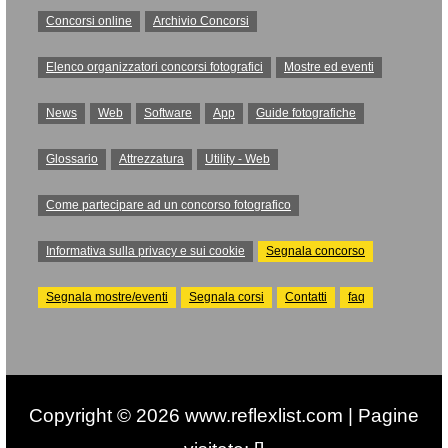
Concorsi online
Archivio Concorsi
Elenco organizzatori concorsi fotografici
Mostre ed eventi
News
Web
Software
App
Guide fotografiche
Glossario
Attrezzatura
Utility - Web
Come partecipare ad un concorso fotografico
Informativa sulla privacy e sui cookie
Segnala concorso
Segnala mostre/eventi
Segnala corsi
Contatti
faq
Copyright © 2026 www.reflexlist.com | Pagine