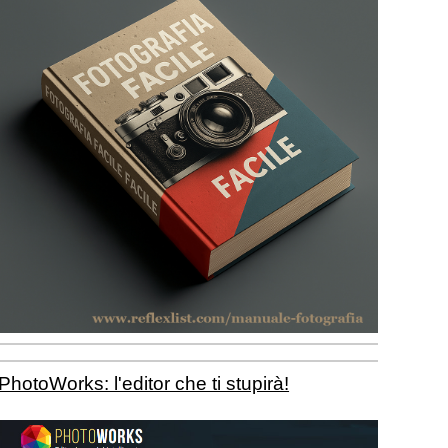
PhotoWorks: l'editor che ti stupirà!