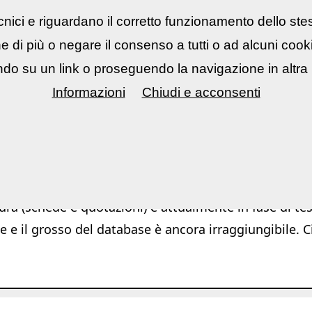
nici e riguardano il corretto funzionamento dello ste
rsi fotografici
▼
Mostre Eventi
▼
Cont
ne di più o negare il consenso a tutti o ad alcuni coo
do su un link o proseguendo la navigazione in altra 
Informazioni
Chiudi e acconsenti
Ar
ura (schede e quotazioni) è attualmente in fase di test
e e il grosso del database è ancora irraggiungibile. C