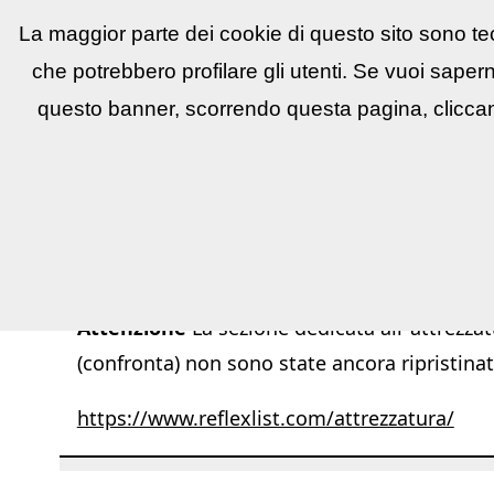
La maggior parte dei cookie di questo sito sono tec
Reflex
LIST
▼
News e utility
▼
Conco
che potrebbero profilare gli utenti. Se vuoi saper
questo banner, scorrendo questa pagina, cliccan
Attenzione
La sezione dedicata all''attrezzat
(confronta) non sono state ancora ripristinat
https://www.reflexlist.com/attrezzatura/