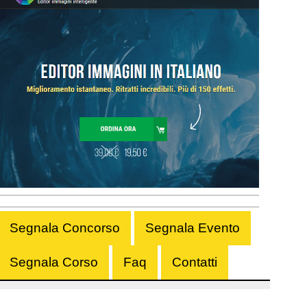
Segnala Concorso
Segnala Evento
Segnala Corso
Faq
Contatti