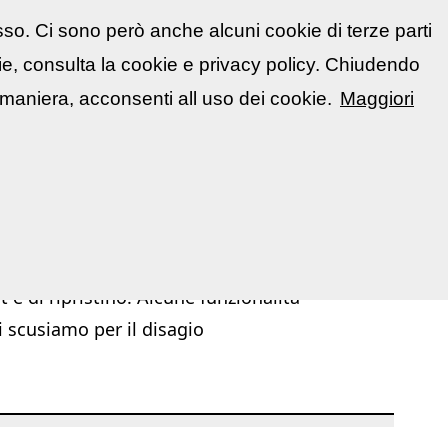
sso. Ci sono però anche alcuni cookie di terze parti
atti
🇮🇹 Italiano
kie, consulta la cookie e privacy policy. Chiudendo
📋 La mia area
Segnala evento
▼
maniera, acconsenti all uso dei cookie.
Maggiori
|
|
chivio Mostre ed Eventi
Mostre ed Eventi
Corsi / Workshop
 e di ripristino. Alcune funzionalità
i scusiamo per il disagio