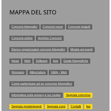
MAPPA DEL SITO
Concorsi fotografici
Concorsi nuovi
Concorsi gratuiti
Concorsi online
Archivio Concorsi
Elenco organizzatori concorsi fotografici
Mostre ed eventi
News
Web
Software
App
Guide fotografiche
Glossario
Attrezzatura
Utility - Web
Come partecipare ad un concorso fotografico
Informativa sulla privacy e sui cookie
Segnala concorso
Segnala mostre/eventi
Segnala corsi
Contatti
faq