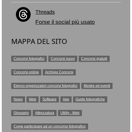
Threads
Forse il social più usato
MAPPA DEL SITO
Concorsi fotografici
Concorsi nuovi
Concorsi gratuiti
Concorsi online
Archivio Concorsi
Elenco organizzatori concorsi fotografici
Mostre ed eventi
News
Web
Software
App
Guide fotografiche
Glossario
Attrezzatura
Utility - Web
Come partecipare ad un concorso fotografico