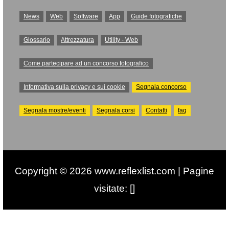
News
Web
Software
App
Guide fotografiche
Glossario
Attrezzatura
Utility - Web
Come partecipare ad un concorso fotografico
Informativa sulla privacy e sui cookie
Segnala concorso
Segnala mostre/eventi
Segnala corsi
Contatti
faq
Copyright © 2026 www.reflexlist.com | Pagine
visitate: []