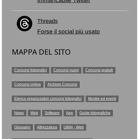
Immancabile Twitter
Threads
Forse il social più usato
MAPPA DEL SITO
Concorsi fotografici
Concorsi nuovi
Concorsi gratuiti
Concorsi online
Archivio Concorsi
Elenco organizzatori concorsi fotografici
Mostre ed eventi
News
Web
Software
App
Guide fotografiche
Glossario
Attrezzatura
Utility - Web