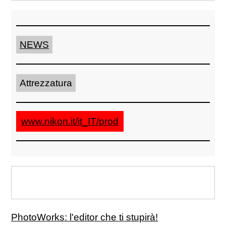
NEWS
Attrezzatura
www.nikon.it/it_IT/prod
PhotoWorks: l'editor che ti stupirà!