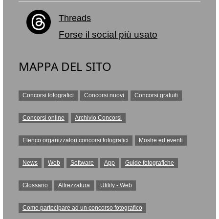
Threads
Forse il social più usato
MAPPA DEL SITO
Concorsi fotografici
Concorsi nuovi
Concorsi gratuiti
Concorsi online
Archivio Concorsi
Elenco organizzatori concorsi fotografici
Mostre ed eventi
News
Web
Software
App
Guide fotografiche
Glossario
Attrezzatura
Utility - Web
Come partecipare ad un concorso fotografico