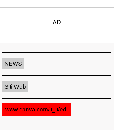
AD
NEWS
Siti Web
www.canva.com/it_it/edi