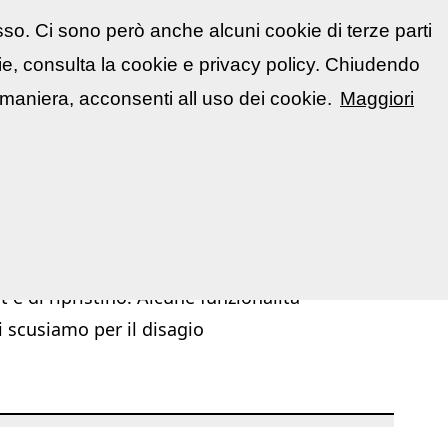
sso. Ci sono però anche alcuni cookie di terze parti
atti
🇮🇹 Italiano
kie, consulta la cookie e privacy policy. Chiudendo
📋 La mia area
Segnala evento
▼
maniera, acconsenti all uso dei cookie.
Maggiori
|
|
|
|
troom
Siti web
Guide fotografiche
Glossario illustrato
 e di ripristino. Alcune funzionalità
i scusiamo per il disagio