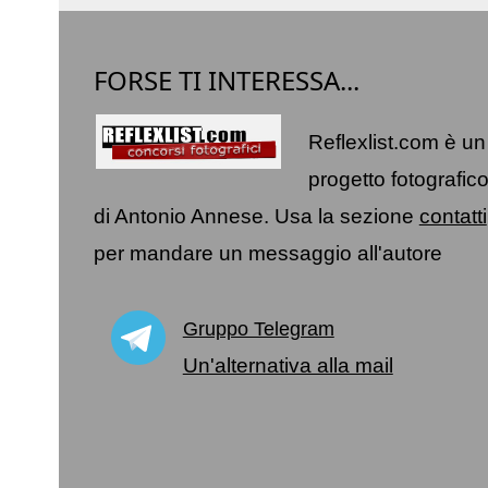
FORSE TI INTERESSA...
Reflexlist.com è un
progetto fotografic
di Antonio Annese. Usa la sezione
contatti
per mandare un messaggio all'autore
Gruppo Telegram
Un'alternativa alla mail