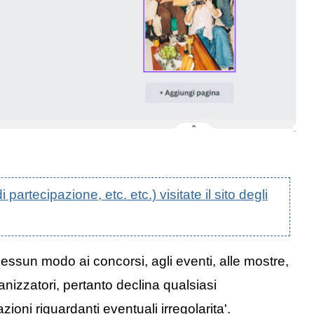
artecipazione, etc. etc.) visitate il sito degli
nessun modo ai concorsi, agli eventi, alle mostre,
anizzatori, pertanto declina qualsiasi
oni riguardanti eventuali irregolarita'.