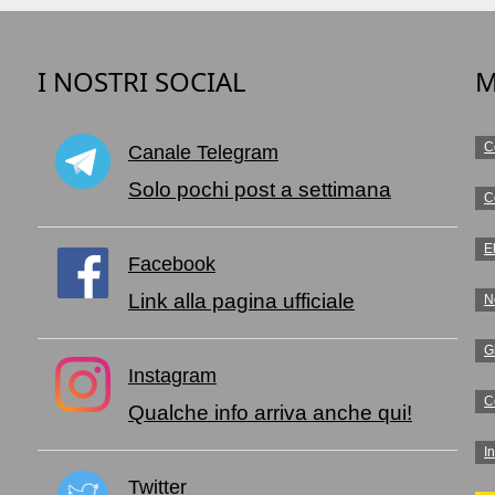
I NOSTRI SOCIAL
M
C
Canale Telegram
o
Solo pochi post a settimana
C
E
Facebook
Link alla pagina ufficiale
N
G
Instagram
C
Qualche info arriva anche qui!
I
Twitter