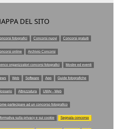
APPA DEL SITO
oncorsi fotografici
Concorsi nuovi
Concorsi gratuiti
oncorsi online
Archivio Concorsi
lenco organizzatori concorsi fotografici
Mostre ed eventi
ews
Web
Software
App
Guide fotografiche
lossario
Attrezzatura
Utility - Web
ome partecipare ad un concorso fotografico
nformativa sulla privacy e sui cookie
Segnala concorso