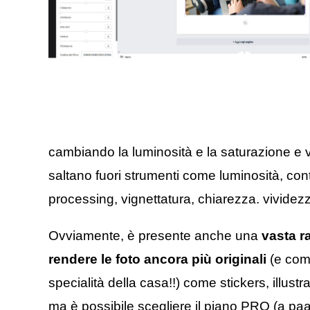
cambiando la luminosità e la saturazione e vi
saltano fuori strumenti come luminosità, cont
processing, vignettatura, chiarezza. vividezz
Ovviamente, è presente anche una
vasta r
rendere le foto ancora più originali
(e com
specialità della casa!!) come stickers, illus
ma è possibile scegliere il piano PRO (a paa