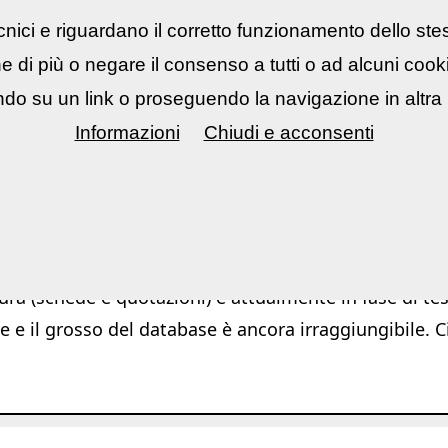
nici e riguardano il corretto funzionamento dello ste
rsi fotografici
▼
Mostre Eventi
▼
Cont
ne di più o negare il consenso a tutti o ad alcuni coo
do su un link o proseguendo la navigazione in altra 
Informazioni
Chiudi e acconsenti
|
|
App
Software
Azioni Photoshop / Ligh
ura (schede e quotazioni) è attualmente in fase di test
e e il grosso del database è ancora irraggiungibile. C