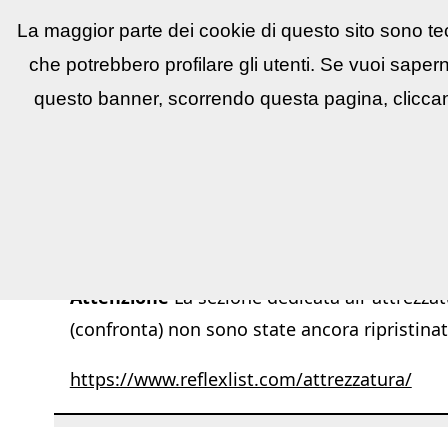
La maggior parte dei cookie di questo sito sono tec
Reflex
LIST
▼
News e utility
▼
Conco
che potrebbero profilare gli utenti. Se vuoi saper
questo banner, scorrendo questa pagina, cliccan
Attenzione
La sezione dedicata all''attrezzat
(confronta) non sono state ancora ripristinat
https://www.reflexlist.com/attrezzatura/