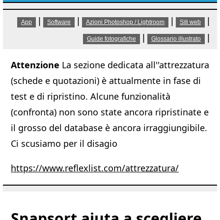
|
|
|
|
App
Software
Azioni Photoshop / Lightroom
Siti web
|
|
Guide fotografiche
Glossario illustrato
Attenzione
La sezione dedicata all''attrezzatura
(schede e quotazioni) è attualmente in fase di
test e di ripristino. Alcune funzionalità
(confronta) non sono state ancora ripristinate e
il grosso del database è ancora irraggiungibile.
Ci scusiamo per il disagio
https://www.reflexlist.com/attrezzatura/
Snapsort aiuta a scegliere