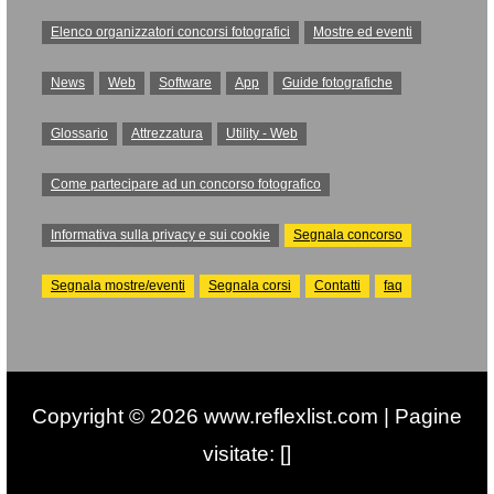
Elenco organizzatori concorsi fotografici
Mostre ed eventi
News
Web
Software
App
Guide fotografiche
Glossario
Attrezzatura
Utility - Web
Come partecipare ad un concorso fotografico
Informativa sulla privacy e sui cookie
Segnala concorso
Segnala mostre/eventi
Segnala corsi
Contatti
faq
Copyright © 2026 www.reflexlist.com | Pagine
visitate: []