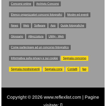
Concorsi online
Archivio Concorsi
Elenco organizzatori concorsi fotografici
Mostre ed eventi
News
Web
Software
App
Guide fotografiche
Glossario
Attrezzatura
Utility - Web
Come partecipare ad un concorso fotografico
Informativa sulla privacy e sui cookie
Segnala concorso
Segnala mostre/eventi
Segnala corsi
Contatti
faq
Copyright © 2026 www.reflexlist.com | Pagine
visitate: []