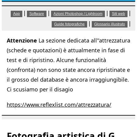
|
|
|
|
App
Software
Azioni Photoshop / Lightroom
Siti web
|
|
Guide fotografiche
Glossario illustrato
Attenzione
La sezione dedicata all''attrezzatura
(schede e quotazioni) è attualmente in fase di
test e di ripristino. Alcune funzionalità
(confronta) non sono state ancora ripristinate e
il grosso del database è ancora irraggiungibile.
Ci scusiamo per il disagio
https://www.reflexlist.com/attrezzatura/
Fotografia artistica di G.