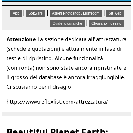
|
|
|
|
App
Software
Azioni Photoshop / Lightroom
Siti web
|
|
Guide fotografiche
Glossario illustrato
Attenzione
La sezione dedicata all''attrezzatura
(schede e quotazioni) è attualmente in fase di
test e di ripristino. Alcune funzionalità
(confronta) non sono state ancora ripristinate e
il grosso del database è ancora irraggiungibile.
Ci scusiamo per il disagio
https://www.reflexlist.com/attrezzatura/
Beautiful Planet Earth: