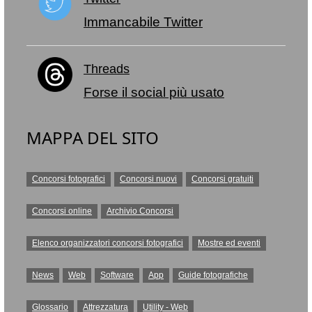
Immancabile Twitter
Threads
Forse il social più usato
MAPPA DEL SITO
Concorsi fotografici
Concorsi nuovi
Concorsi gratuiti
Concorsi online
Archivio Concorsi
Elenco organizzatori concorsi fotografici
Mostre ed eventi
News
Web
Software
App
Guide fotografiche
Glossario
Attrezzatura
Utility - Web