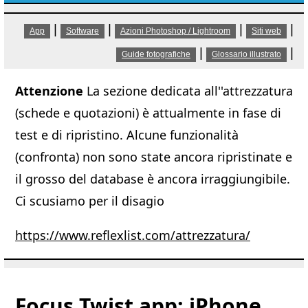
|
|
|
|
App
Software
Azioni Photoshop / Lightroom
Siti web
|
|
Guide fotografiche
Glossario illustrato
Attenzione
La sezione dedicata all''attrezzatura
(schede e quotazioni) è attualmente in fase di
test e di ripristino. Alcune funzionalità
(confronta) non sono state ancora ripristinate e
il grosso del database è ancora irraggiungibile.
Ci scusiamo per il disagio
https://www.reflexlist.com/attrezzatura/
Focus Twist app: iPhone