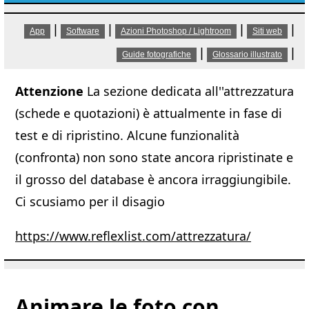
|
|
|
|
App
Software
Azioni Photoshop / Lightroom
Siti web
|
|
Guide fotografiche
Glossario illustrato
Attenzione
La sezione dedicata all''attrezzatura
(schede e quotazioni) è attualmente in fase di
test e di ripristino. Alcune funzionalità
(confronta) non sono state ancora ripristinate e
il grosso del database è ancora irraggiungibile.
Ci scusiamo per il disagio
https://www.reflexlist.com/attrezzatura/
Animare le foto con