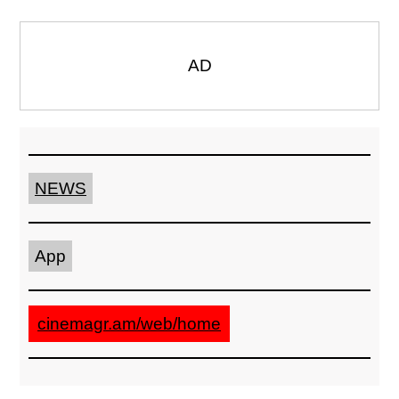
AD
NEWS
App
cinemagr.am/web/home