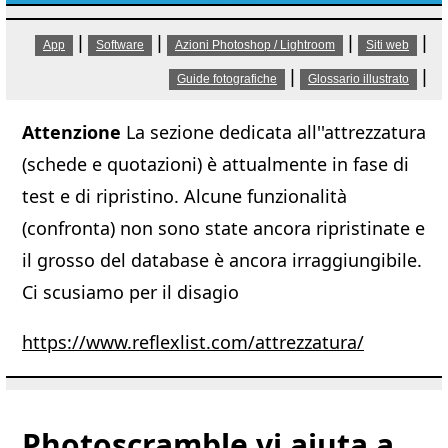
|
|
|
|
App
Software
Azioni Photoshop / Lightroom
Siti web
|
|
Guide fotografiche
Glossario illustrato
Attenzione
La sezione dedicata all''attrezzatura
(schede e quotazioni) è attualmente in fase di
test e di ripristino. Alcune funzionalità
(confronta) non sono state ancora ripristinate e
il grosso del database è ancora irraggiungibile.
Ci scusiamo per il disagio
https://www.reflexlist.com/attrezzatura/
Photoscramble vi aiuta a