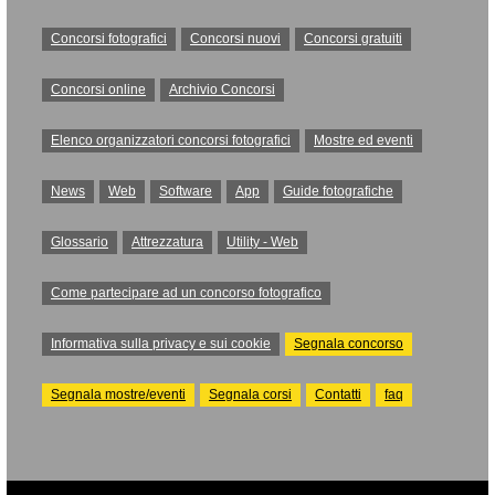
Concorsi fotografici
Concorsi nuovi
Concorsi gratuiti
Concorsi online
Archivio Concorsi
Elenco organizzatori concorsi fotografici
Mostre ed eventi
News
Web
Software
App
Guide fotografiche
Glossario
Attrezzatura
Utility - Web
Come partecipare ad un concorso fotografico
Informativa sulla privacy e sui cookie
Segnala concorso
Segnala mostre/eventi
Segnala corsi
Contatti
faq