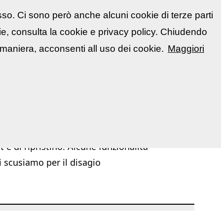
sso. Ci sono però anche alcuni cookie di terze parti
atti
🇮🇹 Italiano
kie, consulta la cookie e privacy policy. Chiudendo
📋 La mia area
Segnala evento
▼
maniera, acconsenti all uso dei cookie.
Maggiori
|
|
|
|
troom
Siti web
Guide fotografiche
Glossario illustrato
 e di ripristino. Alcune funzionalità
i scusiamo per il disagio