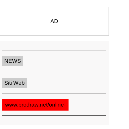
AD
NEWS
Siti Web
www.prodraw.net/online-