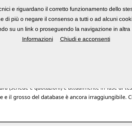
nici e riguardano il corretto funzionamento dello ste
rsi fotografici
▼
Mostre Eventi
▼
Cont
ne di più o negare il consenso a tutti o ad alcuni coo
do su un link o proseguendo la navigazione in altra 
Informazioni
Chiudi e acconsenti
|
|
App
Software
Azioni Photoshop / Ligh
ura (schede e quotazioni) è attualmente in fase di test
e e il grosso del database è ancora irraggiungibile. C