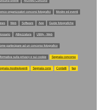
oncorsi online
Archivio Concorsi
lenco organizzatori concorsi fotografici
Mostre ed eventi
ews
Web
Software
App
Guide fotografiche
lossario
Attrezzatura
Utility - Web
ome partecipare ad un concorso fotografico
nformativa sulla privacy e sui cookie
Segnala concorso
egnala mostre/eventi
Segnala corsi
Contatti
faq