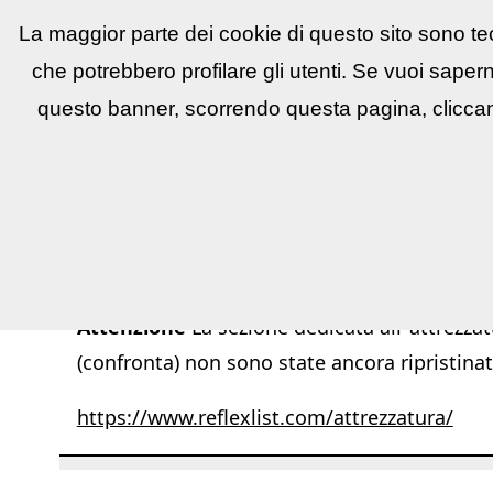
La maggior parte dei cookie di questo sito sono tec
Reflex
LIST
▼
News e utility
▼
Conco
che potrebbero profilare gli utenti. Se vuoi saper
questo banner, scorrendo questa pagina, cliccan
Attenzione
La sezione dedicata all''attrezzat
(confronta) non sono state ancora ripristinat
https://www.reflexlist.com/attrezzatura/