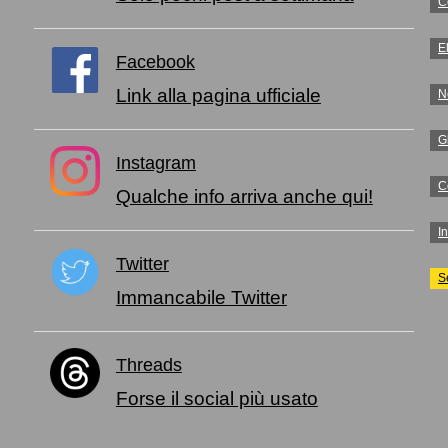
C
E
Facebook
Link alla pagina ufficiale
N
G
Instagram
C
Qualche info arriva anche qui!
I
Twitter
S
Immancabile Twitter
Threads
Forse il social più usato