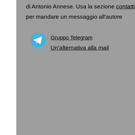
di Antonio Annese. Usa la sezione
contatti
per mandare un messaggio all'autore
Gruppo Telegram
Un'alternativa alla mail