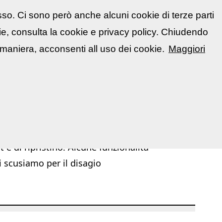
sso. Ci sono però anche alcuni cookie di terze parti
atti
🇮🇹 Italiano
kie, consulta la cookie e privacy policy. Chiudendo
📋 La mia area
Segnala evento
▼
maniera, acconsenti all uso dei cookie.
Maggiori
|
|
|
|
troom
Siti web
Guide fotografiche
Glossario illustrato
 e di ripristino. Alcune funzionalità
i scusiamo per il disagio