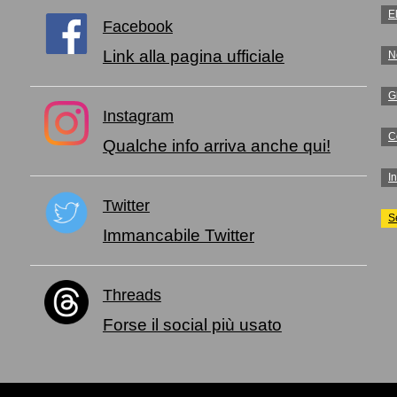
E
Facebook
Link alla pagina ufficiale
N
G
Instagram
C
Qualche info arriva anche qui!
I
Twitter
S
Immancabile Twitter
Threads
Forse il social più usato