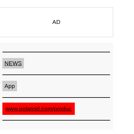
AD
NEWS
App
www.polaroid.com/produc