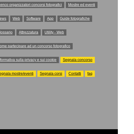
lenco organizzatori concorsi fotografici
Mostre ed eventi
ews
Web
Software
App
Guide fotografiche
lossario
Attrezzatura
Utility - Web
ome partecipare ad un concorso fotografico
nformativa sulla privacy e sui cookie
Segnala concorso
egnala mostre/eventi
Segnala corsi
Contatti
faq