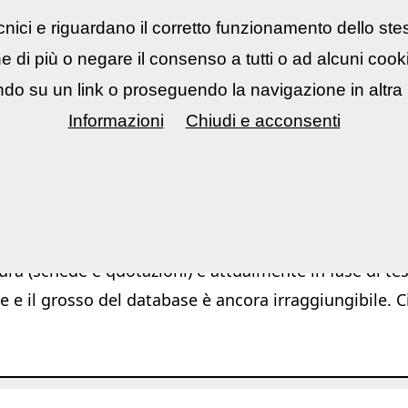
nici e riguardano il corretto funzionamento dello ste
rsi fotografici
▼
Mostre Eventi
▼
Cont
ne di più o negare il consenso a tutti o ad alcuni coo
do su un link o proseguendo la navigazione in altra 
Informazioni
Chiudi e acconsenti
|
|
App
Software
Azioni Photoshop / Ligh
ura (schede e quotazioni) è attualmente in fase di test
e e il grosso del database è ancora irraggiungibile. C