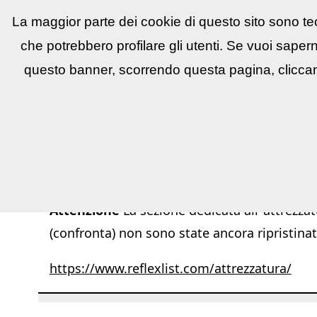
La maggior parte dei cookie di questo sito sono tec
Reflex
LIST
▼
News e utility
▼
Conco
che potrebbero profilare gli utenti. Se vuoi saper
questo banner, scorrendo questa pagina, cliccan
Attenzione
La sezione dedicata all''attrezzat
(confronta) non sono state ancora ripristinat
https://www.reflexlist.com/attrezzatura/