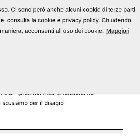
sso. Ci sono però anche alcuni cookie di terze parti
atti
🇮🇹 Italiano
kie, consulta la cookie e privacy policy. Chiudendo
📋 La mia area
Segnala evento
▼
maniera, acconsenti all uso dei cookie.
Maggiori
|
|
|
|
troom
Siti web
Guide fotografiche
Glossario illustrato
 e di ripristino. Alcune funzionalità
i scusiamo per il disagio