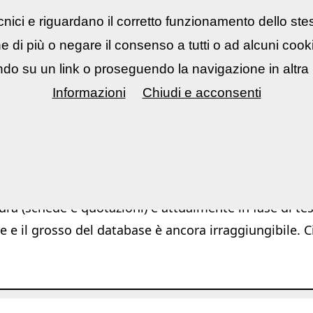
nici e riguardano il corretto funzionamento dello ste
rsi fotografici
▼
Mostre Eventi
▼
Cont
ne di più o negare il consenso a tutti o ad alcuni coo
do su un link o proseguendo la navigazione in altra 
Informazioni
Chiudi e acconsenti
|
|
App
Software
Azioni Photoshop / Ligh
ura (schede e quotazioni) è attualmente in fase di test
e e il grosso del database è ancora irraggiungibile. C