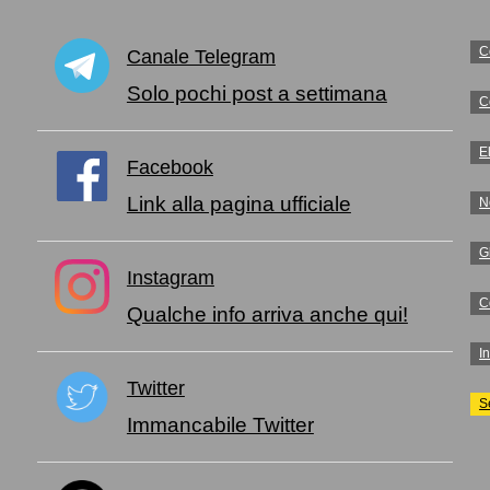
C
Canale Telegram
o
Solo pochi post a settimana
C
E
Facebook
Link alla pagina ufficiale
N
G
Instagram
C
Qualche info arriva anche qui!
I
Twitter
S
Immancabile Twitter