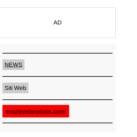
AD
NEWS
Siti Web
errorlevelanalysis.com/