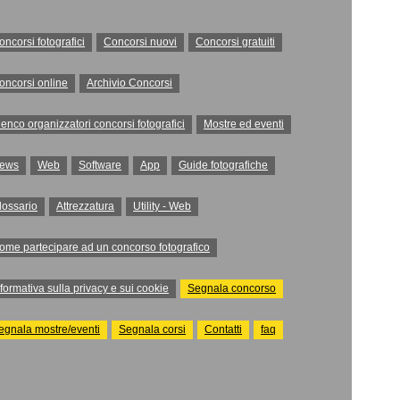
oncorsi fotografici
Concorsi nuovi
Concorsi gratuiti
oncorsi online
Archivio Concorsi
lenco organizzatori concorsi fotografici
Mostre ed eventi
ews
Web
Software
App
Guide fotografiche
lossario
Attrezzatura
Utility - Web
ome partecipare ad un concorso fotografico
nformativa sulla privacy e sui cookie
Segnala concorso
egnala mostre/eventi
Segnala corsi
Contatti
faq