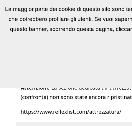
La maggior parte dei cookie di questo sito sono tec
Reflex
LIST
▼
News e utility
▼
Conco
che potrebbero profilare gli utenti. Se vuoi saper
questo banner, scorrendo questa pagina, cliccan
Attenzione
La sezione dedicata all''attrezzat
(confronta) non sono state ancora ripristinat
https://www.reflexlist.com/attrezzatura/