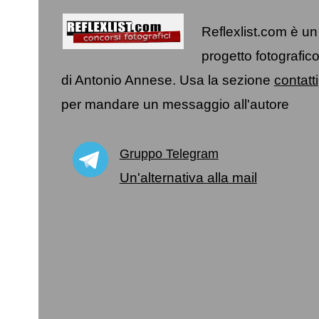
Reflexlist.com è un
progetto fotografic
di Antonio Annese. Usa la sezione
contatti
per mandare un messaggio all'autore
Gruppo Telegram
Un'alternativa alla mail