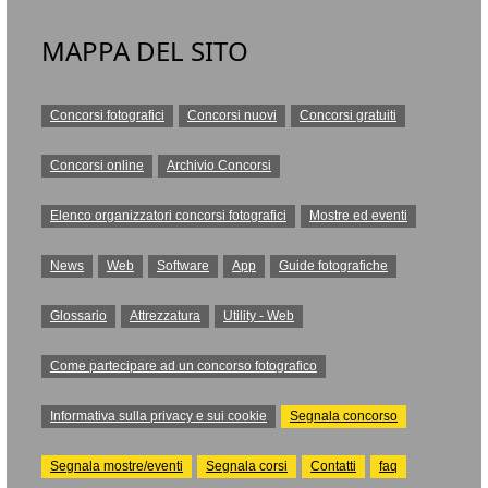
MAPPA DEL SITO
Concorsi fotografici
Concorsi nuovi
Concorsi gratuiti
Concorsi online
Archivio Concorsi
Elenco organizzatori concorsi fotografici
Mostre ed eventi
News
Web
Software
App
Guide fotografiche
Glossario
Attrezzatura
Utility - Web
Come partecipare ad un concorso fotografico
Informativa sulla privacy e sui cookie
Segnala concorso
Segnala mostre/eventi
Segnala corsi
Contatti
faq